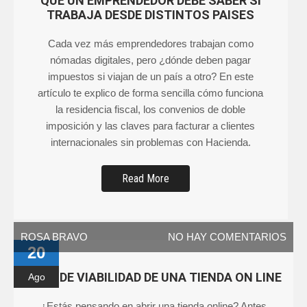
QUE UN EMPRENDEDOR DEBE SABER SI
TRABAJA DESDE DISTINTOS PAISES
Cada vez más emprendedores trabajan como
nómadas digitales, pero ¿dónde deben pagar
impuestos si viajan de un país a otro? En este
artículo te explico de forma sencilla cómo funciona
la residencia fiscal, los convenios de doble
imposición y las claves para facturar a clientes
internacionales sin problemas con Hacienda.
Read More
ROSA BRAVO
NO HAY COMENTARIOS
20
PLAN DE VIABILIDAD DE UNA TIENDA ON LINE
Ago
¿Estás pensando en abrir una tienda online? Antes