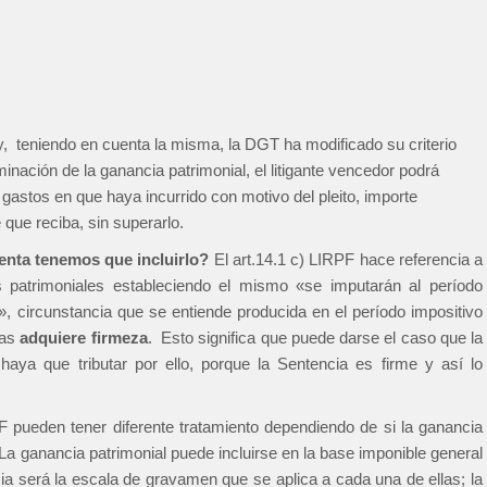
y, teniendo en cuenta la misma, la DGT ha modificado su criterio
minación de la ganancia patrimonial, el litigante vencedor podrá
 gastos en que haya incurrido con motivo del pleito, importe
que reciba, sin superarlo.
nta tenemos que incluirlo?
El art.14.1 c) LIRPF hace referencia a
s patrimoniales estableciendo el mismo «se imputarán al período
l», circunstancia que se entiende producida en el período impositivo
tas
adquiere firmeza
. Esto significa que puede darse el caso que la
aya que tributar por ello, porque la Sentencia es firme y así lo
PF pueden tener diferente tratamiento dependiendo de si la ganancia
 La ganancia patrimonial puede incluirse en la base imponible general
ncia será la escala de gravamen que se aplica a cada una de ellas; la