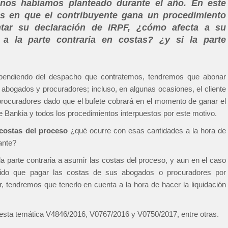
nos habíamos planteado durante el año. En este
os en que el contribuyente gana un procedimiento
ntar su declaración de IRPF, ¿cómo afecta a su
 a la parte contraria en costas? ¿y si la parte
pendiendo del despacho que contratemos, tendremos que abonar
bogados y procuradores; incluso, en algunas ocasiones, el cliente
procuradores dado que el bufete cobrará en el momento de ganar el
e Bankia y todos los procedimientos interpuestos por este motivo.
costas del proceso
¿qué ocurre con esas cantidades a la hora de
ante?
a parte contraria a asumir las costas del proceso, y aun en el caso
nido que pagar las costas de sus abogados o procuradores por
ir, tendremos que tenerlo en cuenta a la hora de hacer la liquidación
 esta temática V4846/2016, V0767/2016 y V0750/2017, entre otras.