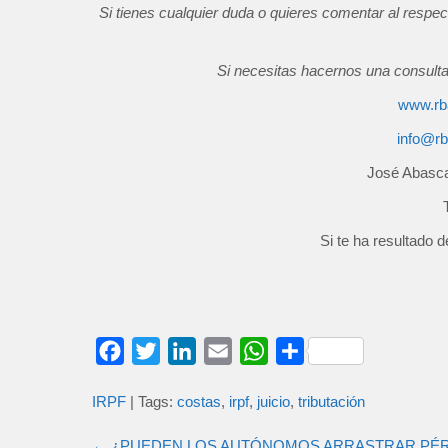
Si tienes cualquier duda o quieres comentar al respec
Si necesitas hacernos una consult
www.rb
info@r
José Abasca
Si te ha resultado d
F
T
L
E
W
C
a
w
i
m
h
o
IRPF
| Tags:
costas
,
irpf
,
juicio
,
tributación
c
i
n
a
a
m
e
t
k
i
t
p
←
¿PUEDEN LOS AUTÓNOMOS ARRASTRAR PÉRDI