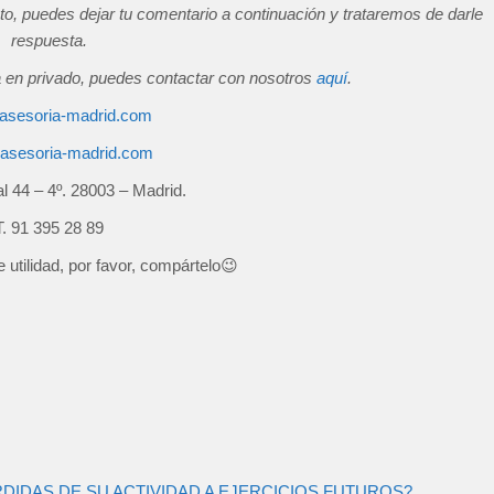
to, puedes dejar tu comentario a continuación y trataremos de darle
respuesta.
a en privado, puedes contactar con nosotros
aquí
.
asesoria-madrid.com
basesoria-madrid.com
l 44 – 4º. 28003 – Madrid.
T. 91 395 28 89
e utilidad, por favor, compártelo😉
DAS DE SU ACTIVIDAD A EJERCICIOS FUTUROS?