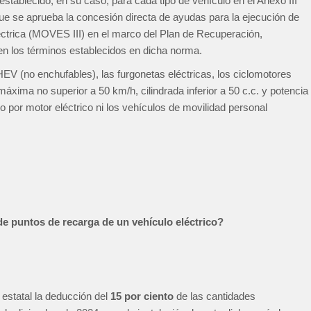
stablecido, en su caso, para cada tipo de vehículo en el Anexo III
 que se aprueba la concesión directa de ayudas para la ejecución de
éctrica (MOVES III) en el marco del Plan de Recuperación,
en los términos establecidos en dicha norma.
 HEV (no enchufables), las furgonetas eléctricas, los ciclomotores
áxima no superior a 50 km/h, cilindrada inferior a 50 c.c. y potencia
do por motor eléctrico ni los vehículos de movilidad personal
 de puntos de recarga de un vehículo eléctrico?
 estatal la deducción del
15 por ciento
de las cantidades