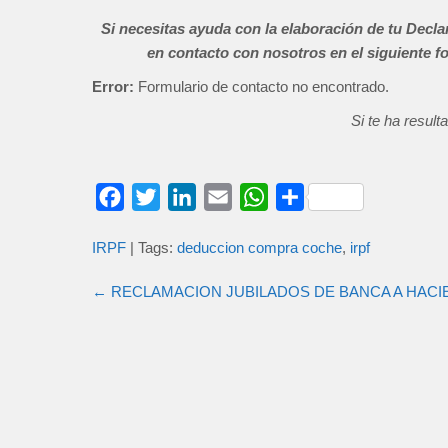
Si necesitas ayuda con la elaboración de tu Decl
en contacto con nosotros en el siguiente f
Error:
Formulario de contacto no encontrado.
Si te ha result
F
T
L
E
W
C
a
w
i
m
h
o
IRPF
| Tags:
deduccion compra coche
,
irpf
c
i
n
a
a
m
e
t
k
i
t
p
←
RECLAMACION JUBILADOS DE BANCA A HACI
b
t
e
l
s
a
o
e
d
A
r
o
r
I
p
t
k
n
p
i
r