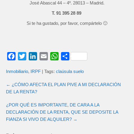
José Abascal 44 – 4º. 28013 – Madrid.
T. 91 395 28 89
Si te ha gustado, por favor, compártelo 🙂
F
T
L
E
W
C
a
w
i
m
h
o
Inmobiliario
,
IRPF
| Tags:
claúsula suelo
c
i
n
a
a
m
e
t
k
i
t
p
←
¿CÓMO AFECTA EL PLAN PIVE A MI DECLARACIÓN
b
t
e
l
s
a
DE LA RENTA?
o
e
d
A
r
¿POR QUÉ ES IMPORTANTE, DE CARA A LA
o
r
I
p
t
DECLARACIÓN DE LA RENTA, QUE SE DEPOSITE LA
k
n
p
i
FIANZA SI VIVO DE ALQUILER?
→
r