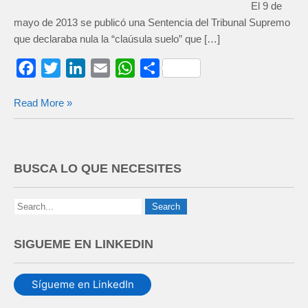
El 9 de
mayo de 2013 se publicó una Sentencia del Tribunal Supremo
que declaraba nula la “claúsula suelo” que […]
F
T
L
E
W
C
a
w
i
m
h
o
Read More »
c
i
n
a
a
m
e
t
k
i
t
p
b
t
e
l
s
a
o
e
d
A
r
BUSCA LO QUE NECESITES
o
r
I
p
t
k
n
p
i
r
SIGUEME EN LINKEDIN
Sígueme en LinkedIn