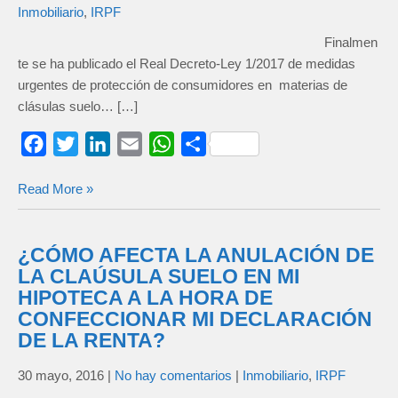
Inmobiliario
,
IRPF
Finalmen
te se ha publicado el Real Decreto-Ley 1/2017 de medidas
urgentes de protección de consumidores en materias de
clásulas suelo… […]
F
T
L
E
W
C
a
w
i
m
h
o
Read More »
c
i
n
a
a
m
e
t
k
i
t
p
b
t
e
l
s
a
¿CÓMO AFECTA LA ANULACIÓN DE
o
e
d
A
r
LA CLAÚSULA SUELO EN MI
o
r
I
p
t
HIPOTECA A LA HORA DE
CONFECCIONAR MI DECLARACIÓN
k
n
p
i
DE LA RENTA?
r
30 mayo, 2016
|
No hay comentarios
|
Inmobiliario
,
IRPF