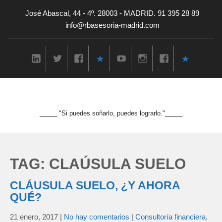
José Abascal, 44 - 4º. 28003 - MADRID. 91 395 28 89
info@rbasesoria-madrid.com
_____ "Si puedes soñarlo, puedes lograrlo."_____
TAG: CLAÚSULA SUELO
CLÁUSULA SUELO, ¿Y AHORA
QUÉ?
21 enero, 2017
|
No hay comentarios
|
Consultoría financiera
,