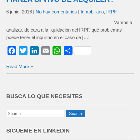
6 junio, 2016
|
No hay comentarios
|
Inmobiliario
,
IRPF
Vamos a
analizar, de cara a la liquidación del IRPF, qué problemas
puede tener el inquilino en el caso de […]
F
T
L
E
W
C
a
w
i
m
h
o
Read More »
c
i
n
a
a
m
e
t
k
i
t
p
b
t
e
l
s
a
o
e
d
A
r
BUSCA LO QUE NECESITES
o
r
I
p
t
k
n
p
i
r
SIGUEME EN LINKEDIN