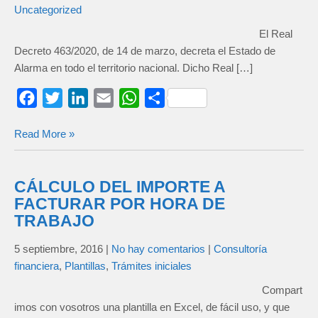
Uncategorized
El Real
Decreto 463/2020, de 14 de marzo, decreta el Estado de
Alarma en todo el territorio nacional. Dicho Real […]
F
T
L
E
W
C
a
w
i
m
h
o
Read More »
c
i
n
a
a
m
e
t
k
i
t
p
b
t
e
l
s
a
CÁLCULO DEL IMPORTE A
o
e
d
A
r
FACTURAR POR HORA DE
o
r
I
p
t
TRABAJO
k
n
p
i
5 septiembre, 2016
|
No hay comentarios
|
Consultoría
r
financiera
,
Plantillas
,
Trámites iniciales
Compart
imos con vosotros una plantilla en Excel, de fácil uso, y que