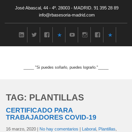
José Abascal, 44 - 4º. 28003 - MADRID. 91 395 28 89
info@rbasesoria-madrid.com
_____ "Si puedes soñarlo, puedes lograrlo."_____
TAG: PLANTILLAS
CERTIFICADO PARA
TRABAJADORES COVID-19
16 marzo, 2020
|
No hay comentarios
|
Laboral
,
Plantillas
,