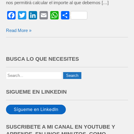
nos permitirá calcular el importe al que debemos […]
F
T
L
E
W
C
a
w
i
m
h
o
Read More »
c
i
n
a
a
m
e
t
k
i
t
p
b
t
e
l
s
a
o
e
d
A
r
BUSCA LO QUE NECESITES
o
r
I
p
t
k
n
p
i
r
SIGUEME EN LINKEDIN
Sígueme en LinkedIn
SUSCRIBETE A MI CANAL EN YOUTUBE Y