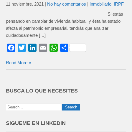
11 noviembre, 2021
|
No hay comentarios
|
Inmobiliario
,
IRPF
Si estás
pensando en cambiar de vivienda habitual, y ésta ha estado
afecta al patrimonio empresarial, tendrás que analizar
cuidadosamente […]
F
T
L
E
W
C
a
w
i
m
h
o
Read More »
c
i
n
a
a
m
e
t
k
i
t
p
b
t
e
l
s
a
o
e
d
A
r
BUSCA LO QUE NECESITES
o
r
I
p
t
k
n
p
i
r
SIGUEME EN LINKEDIN