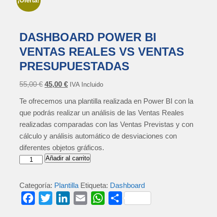
¡Oferta!
DASHBOARD POWER BI
VENTAS REALES VS VENTAS
PRESUPUESTADAS
55,00
€
45,00
€
IVA Incluido
Te ofrecemos una plantilla realizada en Power BI con la
que podrás realizar un análisis de las Ventas Reales
realizadas comparadas con las Ventas Previstas y con
cálculo y análisis automático de desviaciones con
diferentes objetos gráficos.
Añadir al carrito
Categoría:
Plantilla
Etiqueta:
Dashboard
F
T
L
E
W
C
a
w
i
m
h
o