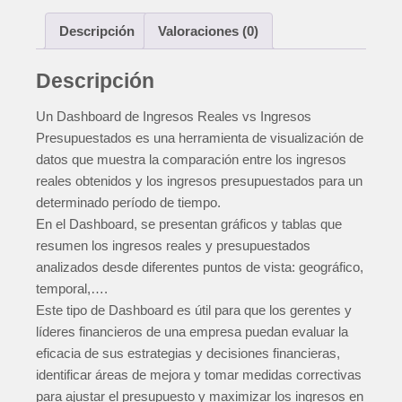
c
i
n
a
a
m
Descripción
Valoraciones (0)
e
t
k
i
t
p
b
t
e
l
s
a
Descripción
o
e
d
A
r
o
r
I
p
t
Un Dashboard de Ingresos Reales vs Ingresos
Presupuestados es una herramienta de visualización de
k
n
p
i
datos que muestra la comparación entre los ingresos
r
reales obtenidos y los ingresos presupuestados para un
determinado período de tiempo.
En el Dashboard, se presentan gráficos y tablas que
resumen los ingresos reales y presupuestados
analizados desde diferentes puntos de vista: geográfico,
temporal,….
Este tipo de Dashboard es útil para que los gerentes y
líderes financieros de una empresa puedan evaluar la
eficacia de sus estrategias y decisiones financieras,
identificar áreas de mejora y tomar medidas correctivas
para ajustar el presupuesto y maximizar los ingresos en