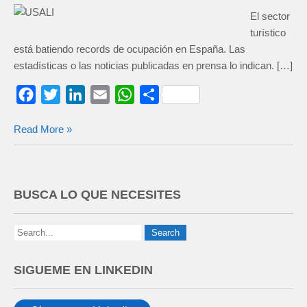
El sector
turístico
está batiendo records de ocupación en España. Las
estadísticas o las noticias publicadas en prensa lo indican. […]
F
T
L
E
W
C
a
w
i
m
h
o
Read More »
c
i
n
a
a
m
e
t
k
i
t
p
b
t
e
l
s
a
o
e
d
A
r
BUSCA LO QUE NECESITES
o
r
I
p
t
k
n
p
i
r
SIGUEME EN LINKEDIN