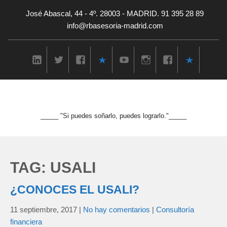
José Abascal, 44 - 4º. 28003 - MADRID. 91 395 28 89
info@rbasesoria-madrid.com
_____ "Si puedes soñarlo, puedes lograrlo."_____
TAG: USALI
¿CONOCES EL USALI?
11 septiembre, 2017
|
No hay comentarios
|
Consultoría
financiera