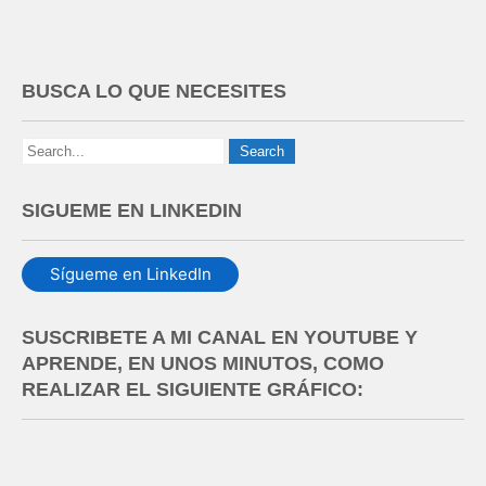
k
n
p
i
r
BUSCA LO QUE NECESITES
SIGUEME EN LINKEDIN
Sígueme en LinkedIn
SUSCRIBETE A MI CANAL EN YOUTUBE Y
APRENDE, EN UNOS MINUTOS, COMO
REALIZAR EL SIGUIENTE GRÁFICO: