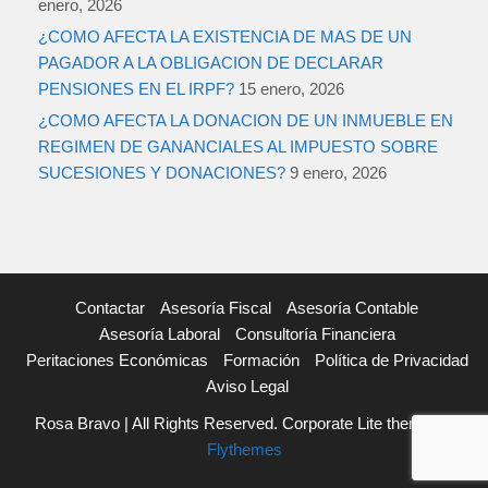
enero, 2026
¿COMO AFECTA LA EXISTENCIA DE MAS DE UN
PAGADOR A LA OBLIGACION DE DECLARAR
PENSIONES EN EL IRPF?
15 enero, 2026
¿COMO AFECTA LA DONACION DE UN INMUEBLE EN
REGIMEN DE GANANCIALES AL IMPUESTO SOBRE
SUCESIONES Y DONACIONES?
9 enero, 2026
Contactar
Asesoría Fiscal
Asesoría Contable
Asesoría Laboral
Consultoría Financiera
Peritaciones Económicas
Formación
Política de Privacidad
Aviso Legal
Rosa Bravo | All Rights Reserved. Corporate Lite theme by
Flythemes