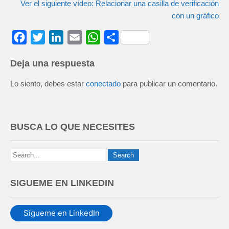
Ver el siguiente vídeo: Relacionar una casilla de verificación
con un gráfico
F
T
L
E
W
C
a
w
i
m
h
o
Deja una respuesta
c
i
n
a
a
m
e
t
k
i
t
p
Lo siento, debes estar
conectado
para publicar un comentario.
b
t
e
l
s
a
o
e
d
A
r
o
r
I
p
t
BUSCA LO QUE NECESITES
k
n
p
i
r
SIGUEME EN LINKEDIN
Sígueme en LinkedIn