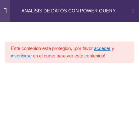
José Abascal, 44 - 4º. 28003 - MADRID. 91 395 28 89
ANALISIS DE DATOS CON POWER QUERY
info@rbasesoria-madrid.com
INTRODUCCION
2
Este contenido está protegido, ¡por favor
acceder
y
CONSULTAS
4
inscribirse
en el curso para ver este contenido!
COLUMNAS y FILAS
2
TRANSFORMAR
3
COMBINAR Y ANEXAR
2
Consultas