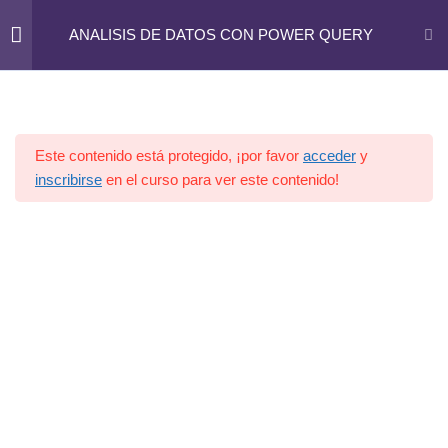
José Abascal, 44 - 4º. 28003 - MADRID. 91 395 28 89
ANALISIS DE DATOS CON POWER QUERY
info@rbasesoria-madrid.com
INTRODUCCION
2
Este contenido está protegido, ¡por favor
acceder
y
CONSULTAS
4
inscribirse
en el curso para ver este contenido!
COLUMNAS y FILAS
2
TRANSFORMAR
3
COMBINAR Y ANEXAR
2
Consultas