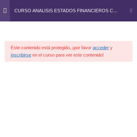
José Abascal, 44 - 4º. 28003 - MADRID. 91 395 28 89
CURSO ANALISIS ESTADOS FINANCIEROS CON
POWER BI
info@rbasesoria-madrid.com
METODOLOGIA PARA
1
CREAR UN DASHBOARD
Este contenido está protegido, ¡por favor
acceder
y
inscribirse
en el curso para ver este contenido!
NUESTROS DATOS
3
INICIALES
TRANSFORMANDO
6
NUESTROS DATOS CON
POWER QUERY
PREPARANDO LOS DATOS
2
EN POWER BI